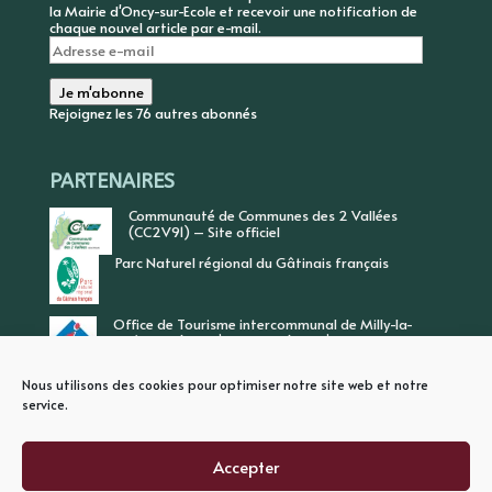
la Mairie d'Oncy-sur-Ecole et recevoir une notification de
chaque nouvel article par e-mail.
Adresse
e-
mail
Je m'abonne
Rejoignez les 76 autres abonnés
PARTENAIRES
Communauté de Communes des 2 Vallées
(CC2V91) – Site officiel
Parc Naturel régional du Gâtinais français
Office de Tourisme intercommunal de Milly-la-
Forêt, Vallée de l’Ecole, Vallée de l’Essonne
Nous utilisons des cookies pour optimiser notre site web et notre
service.
Accepter