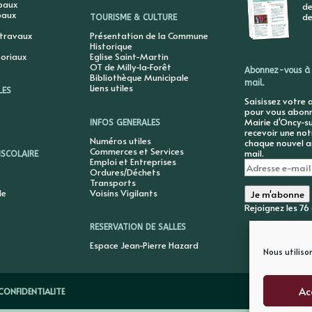
ipaux
de
paux
de
TOURISME & CULTURE
 travaux
Présentation de la Commune
Historique
toriaux
Eglise Saint-Martin
OT de Milly-la-Forêt
Abonnez-vous à 
Bibliothèque Municipale
mail.
Liens utiles
LES
Saisissez votre 
pour vous abonne
Mairie d'Oncy-su
INFOS GENERALES
recevoir une not
Numéros utiles
chaque nouvel ar
Commerces et Services
mail.
ISCOLAIRE
Emploi et Entreprises
Adresse
Ordures/Déchets
e-
Transports
mail
le
Voisins Vigilants
Je m'abonne
Rejoignez les 7
RESERVATION DE SALLES
Espace Jean-Pierre Hazard
Nous utiliso
Ac
CONFIDENTIALITE