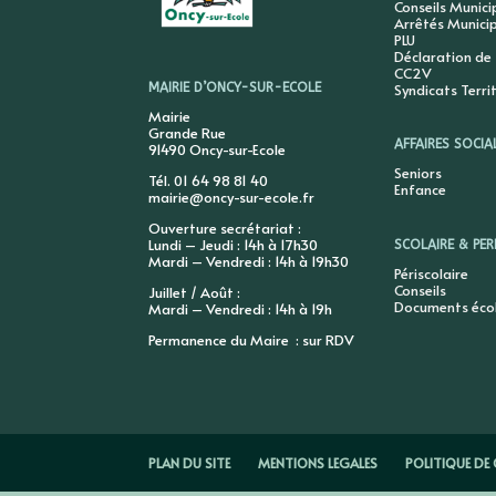
Conseils Munic
Arrêtés Munici
PLU
Déclaration de
CC2V
Syndicats Terri
MAIRIE D’ONCY-SUR-ECOLE
Mairie
Grande Rue
AFFAIRES SOCIA
91490 Oncy-sur-Ecole
Seniors
Tél. 01 64 98 81 40
Enfance
mairie@oncy-sur-ecole.fr
Ouverture secrétariat :
Lundi – Jeudi : 14h à 17h30
SCOLAIRE & PER
Mardi – Vendredi : 14h à 19h30
Périscolaire
Conseils
Juillet / Août :
Documents éco
Mardi – Vendredi : 14h à 19h
Permanence du Maire : sur RDV
PLAN DU SITE
MENTIONS LEGALES
POLITIQUE DE 