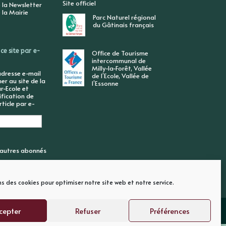
Site officiel
 la Newsletter
 la Mairie
Parc Naturel régional
du Gâtinais français
ce site par e-
Office de Tourisme
intercommunal de
Milly-la-Forêt, Vallée
adresse e-mail
de l’Ecole, Vallée de
r au site de la
l’Essonne
r-Ecole et
ification de
ticle par e-
6 autres abonnés
ns des cookies pour optimiser notre site web et notre service.
cepter
Refuser
Préférences