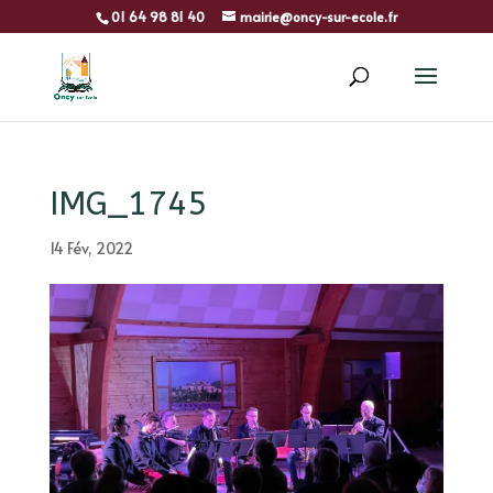
01 64 98 81 40
mairie@oncy-sur-ecole.fr
IMG_1745
14 Fév, 2022