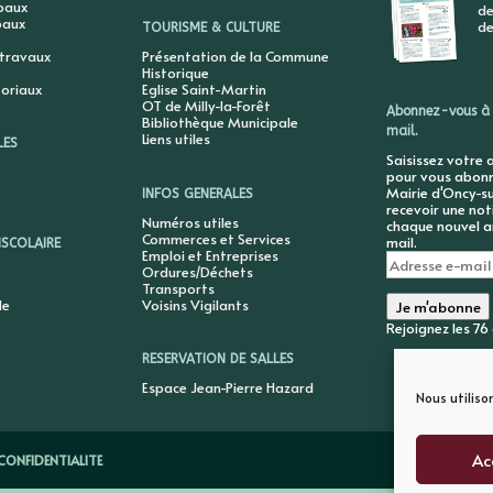
ipaux
de
paux
de
TOURISME & CULTURE
 travaux
Présentation de la Commune
Historique
toriaux
Eglise Saint-Martin
OT de Milly-la-Forêt
Abonnez-vous à 
Bibliothèque Municipale
mail.
Liens utiles
LES
Saisissez votre 
pour vous abonne
Mairie d'Oncy-su
INFOS GENERALES
recevoir une not
Numéros utiles
chaque nouvel ar
Commerces et Services
mail.
ISCOLAIRE
Emploi et Entreprises
Adresse
Ordures/Déchets
e-
Transports
mail
le
Voisins Vigilants
Je m'abonne
Rejoignez les 7
RESERVATION DE SALLES
Espace Jean-Pierre Hazard
Nous utiliso
Ac
CONFIDENTIALITE