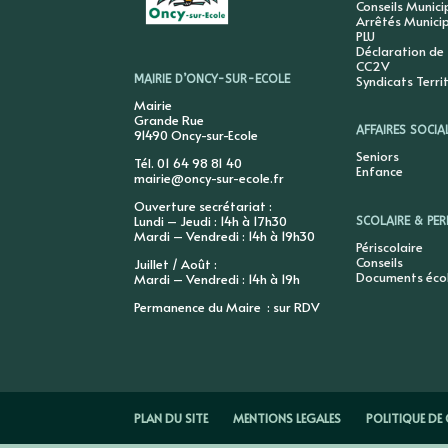
Conseils Munic
Arrêtés Munici
PLU
Déclaration de
CC2V
Syndicats Terri
MAIRIE D’ONCY-SUR-ECOLE
Mairie
Grande Rue
AFFAIRES SOCIA
91490 Oncy-sur-Ecole
Seniors
Tél. 01 64 98 81 40
Enfance
mairie@oncy-sur-ecole.fr
Ouverture secrétariat :
Lundi – Jeudi : 14h à 17h30
SCOLAIRE & PER
Mardi – Vendredi : 14h à 19h30
Périscolaire
Conseils
Juillet / Août :
Documents éco
Mardi – Vendredi : 14h à 19h
Permanence du Maire : sur RDV
PLAN DU SITE
MENTIONS LEGALES
POLITIQUE DE 