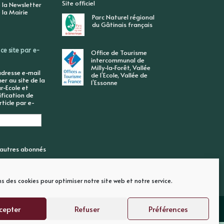
Site officiel
 la Newsletter
 la Mairie
Parc Naturel régional
du Gâtinais français
ce site par e-
Office de Tourisme
intercommunal de
Milly-la-Forêt, Vallée
adresse e-mail
de l’Ecole, Vallée de
r au site de la
l’Essonne
r-Ecole et
ification de
ticle par e-
6 autres abonnés
ns des cookies pour optimiser notre site web et notre service.
cepter
Refuser
Préférences