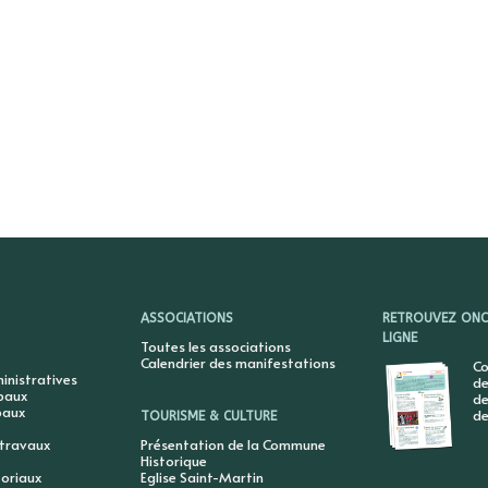
ASSOCIATIONS
RETROUVEZ ONCY
LIGNE
Toutes les associations
Calendrier des manifestations
Co
nistratives
de
ipaux
de
paux
de
TOURISME & CULTURE
 travaux
Présentation de la Commune
Historique
toriaux
Eglise Saint-Martin