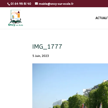
01 64 98 81 40
mairie@oncy-sur-ecole.fr
ACTUALI
IMG_1777
5 Juin, 2023