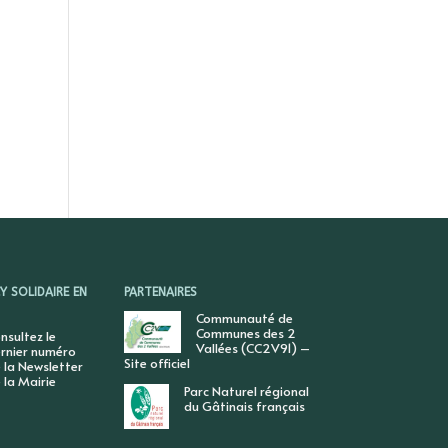
 SOLIDAIRE EN
PARTENAIRES
Communauté de
Communes des 2
nsultez le
Vallées (CC2V91) –
rnier numéro
Site officiel
 la Newsletter
 la Mairie
Parc Naturel régional
du Gâtinais français