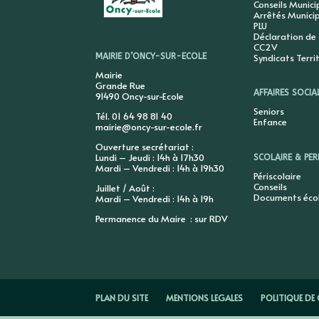
Conseils Munic
Arrêtés Munici
PLU
Déclaration de
CC2V
Syndicats Terri
MAIRIE D’ONCY-SUR-ECOLE
Mairie
Grande Rue
AFFAIRES SOCIA
91490 Oncy-sur-Ecole
Seniors
Tél. 01 64 98 81 40
Enfance
mairie@oncy-sur-ecole.fr
Ouverture secrétariat :
Lundi – Jeudi : 14h à 17h30
SCOLAIRE & PER
Mardi – Vendredi : 14h à 19h30
Périscolaire
Conseils
Juillet / Août :
Documents éco
Mardi – Vendredi : 14h à 19h
Permanence du Maire : sur RDV
PLAN DU SITE
MENTIONS LEGALES
POLITIQUE DE 