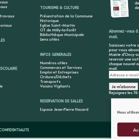
ipaux
de
paux
de
TOURISME & CULTURE
 travaux
Présentation de la Commune
Historique
toriaux
Eglise Saint-Martin
OT de Milly-la-Forêt
Abonnez-vous à 
Bibliothèque Municipale
mail.
Liens utiles
LES
Saisissez votre 
pour vous abonne
Mairie d'Oncy-su
INFOS GENERALES
recevoir une not
Numéros utiles
chaque nouvel ar
Commerces et Services
mail.
ISCOLAIRE
Emploi et Entreprises
Adresse
Ordures/Déchets
e-
Transports
mail
le
Voisins Vigilants
Je m'abonne
Rejoignez les 7
RESERVATION DE SALLES
Espace Jean-Pierre Hazard
Nous utiliso
Ac
CONFIDENTIALITE