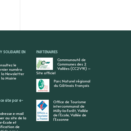
 SOLIDAIRE EN
PARTENAIRES
Communauté de
Communes des 2
nsultez le
Vallées (CC2V91) –
rnier numéro
Site officiel
 la Newsletter
 la Mairie
Parc Naturel régional
du Gâtinais français
ce site par e-
Office de Tourisme
intercommunal de
Milly-la-Forêt, Vallée
adresse e-mail
de l’Ecole, Vallée de
r au site de la
l’Essonne
r-Ecole et
ification de
ticle par e-