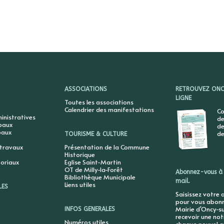
ASSOCIATIONS
RETROUVEZ ONCY
LIGNE
Toutes les associations
Calendrier des manifestations
Co
nistratives
de
ipaux
de
paux
de
TOURISME & CULTURE
 travaux
Présentation de la Commune
Historique
toriaux
Eglise Saint-Martin
OT de Milly-la-Forêt
Abonnez-vous à 
Bibliothèque Municipale
mail.
Liens utiles
LES
Saisissez votre 
pour vous abonne
Mairie d'Oncy-su
INFOS GENERALES
recevoir une not
Numéros utiles
chaque nouvel ar