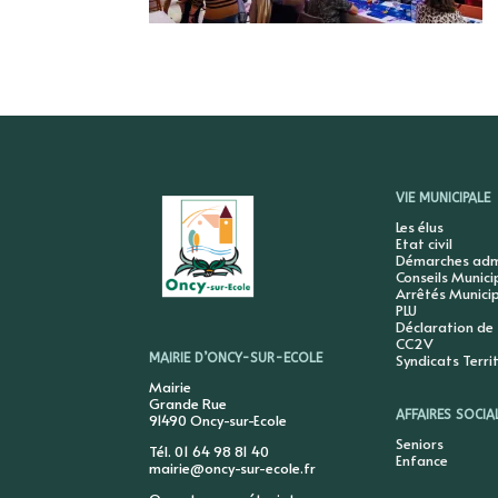
VIE MUNICIPALE
Les élus
Etat civil
Démarches admi
Conseils Munic
Arrêtés Munici
PLU
Déclaration de
CC2V
Syndicats Terri
MAIRIE D’ONCY-SUR-ECOLE
Mairie
Grande Rue
AFFAIRES SOCIA
91490 Oncy-sur-Ecole
Seniors
Tél. 01 64 98 81 40
Enfance
mairie@oncy-sur-ecole.fr