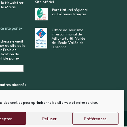
Site officiel
 la Newsletter
 la Mairie
Parc Naturel régional
du Gâtinais français
ce site par e-
Office de Tourisme
intercommunal de
Milly-la-Forêt, Vallée
adresse e-mail
de l’Ecole, Vallée de
r au site de la
l’Essonne
r-Ecole et
ification de
ticle par e-
6 autres abonnés
ns des cookies pour optimiser notre site web et notre service.
cepter
Refuser
Préférences