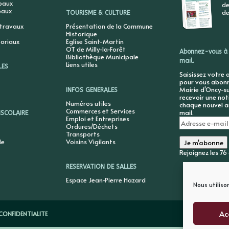
ipaux
de
paux
de
TOURISME & CULTURE
 travaux
Présentation de la Commune
Historique
toriaux
Eglise Saint-Martin
OT de Milly-la-Forêt
Abonnez-vous à 
Bibliothèque Municipale
mail.
Liens utiles
LES
Saisissez votre 
pour vous abonne
Mairie d'Oncy-su
INFOS GENERALES
recevoir une not
Numéros utiles
chaque nouvel ar
Commerces et Services
mail.
ISCOLAIRE
Emploi et Entreprises
Adresse
Ordures/Déchets
e-
Transports
mail
le
Voisins Vigilants
Je m'abonne
Rejoignez les 7
RESERVATION DE SALLES
Espace Jean-Pierre Hazard
Nous utiliso
Ac
CONFIDENTIALITE