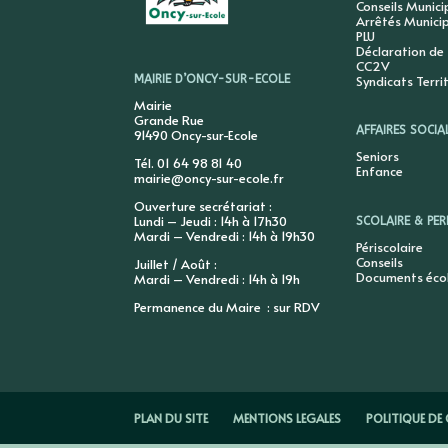
Conseils Munic
Arrêtés Munici
PLU
Déclaration de
CC2V
Syndicats Terri
MAIRIE D’ONCY-SUR-ECOLE
Mairie
Grande Rue
AFFAIRES SOCIA
91490 Oncy-sur-Ecole
Seniors
Tél. 01 64 98 81 40
Enfance
mairie@oncy-sur-ecole.fr
Ouverture secrétariat :
Lundi – Jeudi : 14h à 17h30
SCOLAIRE & PER
Mardi – Vendredi : 14h à 19h30
Périscolaire
Conseils
Juillet / Août :
Documents éco
Mardi – Vendredi : 14h à 19h
Permanence du Maire : sur RDV
PLAN DU SITE
MENTIONS LEGALES
POLITIQUE DE 