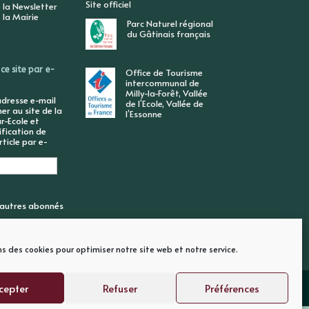
Site officiel
 la Newsletter
 la Mairie
Parc Naturel régional
du Gâtinais français
ce site par e-
Office de Tourisme
intercommunal de
Milly-la-Forêt, Vallée
adresse e-mail
de l’Ecole, Vallée de
r au site de la
l’Essonne
r-Ecole et
ification de
ticle par e-
6 autres abonnés
ns des cookies pour optimiser notre site web et notre service.
cepter
Refuser
Préférences