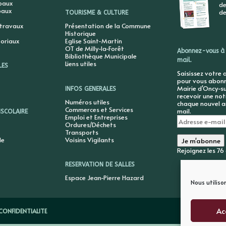
ipaux
de
paux
de
TOURISME & CULTURE
 travaux
Présentation de la Commune
Historique
toriaux
Eglise Saint-Martin
OT de Milly-la-Forêt
Abonnez-vous à 
Bibliothèque Municipale
mail.
Liens utiles
LES
Saisissez votre 
pour vous abonne
Mairie d'Oncy-su
INFOS GENERALES
recevoir une not
Numéros utiles
chaque nouvel ar
Commerces et Services
mail.
ISCOLAIRE
Emploi et Entreprises
Adresse
Ordures/Déchets
e-
Transports
mail
le
Voisins Vigilants
Je m'abonne
Rejoignez les 7
RESERVATION DE SALLES
Espace Jean-Pierre Hazard
Nous utiliso
Ac
CONFIDENTIALITE