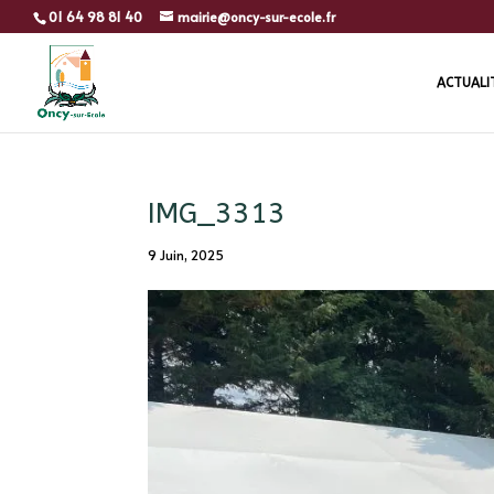
01 64 98 81 40
mairie@oncy-sur-ecole.fr
ACTUALI
IMG_3313
9 Juin, 2025