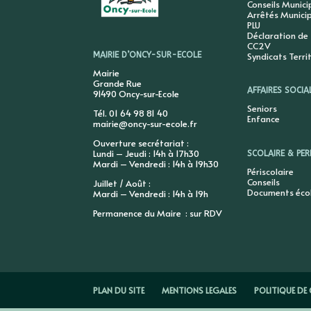
Conseils Munic
Arrêtés Munici
PLU
Déclaration de
CC2V
Syndicats Terri
MAIRIE D’ONCY-SUR-ECOLE
Mairie
Grande Rue
AFFAIRES SOCIA
91490 Oncy-sur-Ecole
Seniors
Tél. 01 64 98 81 40
Enfance
mairie@oncy-sur-ecole.fr
Ouverture secrétariat :
Lundi – Jeudi : 14h à 17h30
SCOLAIRE & PER
Mardi – Vendredi : 14h à 19h30
Périscolaire
Conseils
Juillet / Août :
Documents éco
Mardi – Vendredi : 14h à 19h
Permanence du Maire : sur RDV
PLAN DU SITE
MENTIONS LEGALES
POLITIQUE DE 