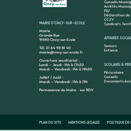
Conseils Munic
Arrêtés Munici
PLU
Déclaration de
CC2V
Syndicats Terri
MAIRIE D’ONCY-SUR-ECOLE
Mairie
Grande Rue
AFFAIRES SOCIA
91490 Oncy-sur-Ecole
Seniors
Tél. 01 64 98 81 40
Enfance
mairie@oncy-sur-ecole.fr
Ouverture secrétariat :
Lundi – Jeudi : 14h à 17h30
SCOLAIRE & PER
Mardi – Vendredi : 14h à 19h30
Périscolaire
Conseils
Juillet / Août :
Documents éco
Mardi – Vendredi : 14h à 19h
Permanence du Maire : sur RDV
PLAN DU SITE
MENTIONS LEGALES
POLITIQUE DE 