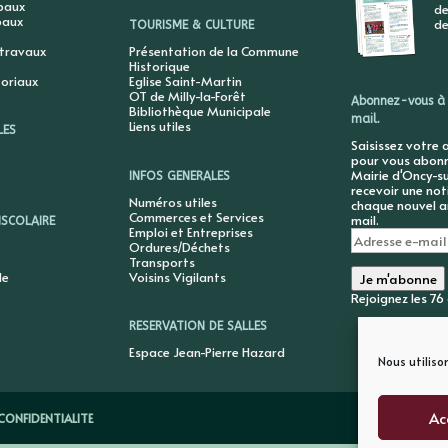
ipaux
de
paux
de
TOURISME & CULTURE
 travaux
Présentation de la Commune
Historique
toriaux
Eglise Saint-Martin
OT de Milly-la-Forêt
Abonnez-vous à 
Bibliothèque Municipale
mail.
Liens utiles
LES
Saisissez votre 
pour vous abonne
Mairie d'Oncy-su
INFOS GENERALES
recevoir une not
Numéros utiles
chaque nouvel ar
Commerces et Services
mail.
ISCOLAIRE
Emploi et Entreprises
Adresse
Ordures/Déchets
e-
Transports
mail
le
Voisins Vigilants
Je m'abonne
Rejoignez les 7
RESERVATION DE SALLES
Espace Jean-Pierre Hazard
Nous utiliso
Ac
CONFIDENTIALITE