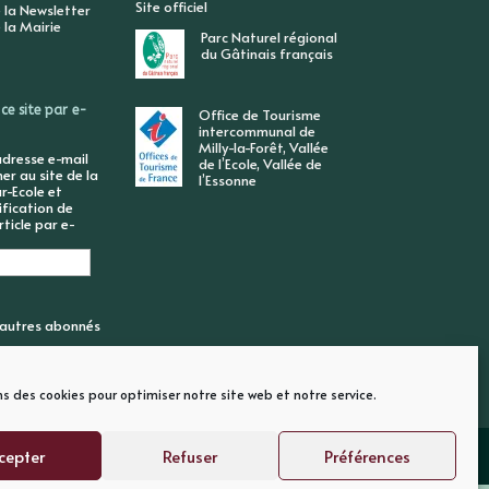
Site officiel
 la Newsletter
 la Mairie
Parc Naturel régional
du Gâtinais français
ce site par e-
Office de Tourisme
intercommunal de
Milly-la-Forêt, Vallée
adresse e-mail
de l’Ecole, Vallée de
r au site de la
l’Essonne
r-Ecole et
ification de
ticle par e-
6 autres abonnés
ns des cookies pour optimiser notre site web et notre service.
cepter
Refuser
Préférences