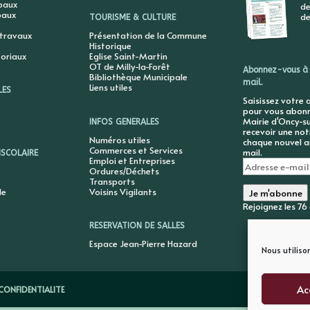
ipaux
de
paux
de
TOURISME & CULTURE
 travaux
Présentation de la Commune
Historique
toriaux
Eglise Saint-Martin
OT de Milly-la-Forêt
Abonnez-vous à 
Bibliothèque Municipale
mail.
Liens utiles
LES
Saisissez votre 
pour vous abonne
Mairie d'Oncy-su
INFOS GENERALES
recevoir une not
Numéros utiles
chaque nouvel ar
Commerces et Services
mail.
ISCOLAIRE
Emploi et Entreprises
Adresse
Ordures/Déchets
e-
Transports
mail
le
Voisins Vigilants
Je m'abonne
Rejoignez les 7
RESERVATION DE SALLES
Espace Jean-Pierre Hazard
Nous utiliso
Ac
CONFIDENTIALITE