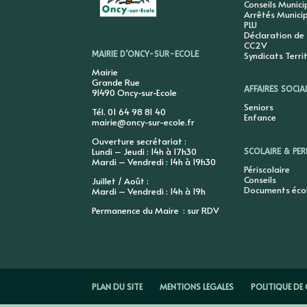
Conseils Munic
Arrêtés Munici
PLU
Déclaration de
CC2V
Syndicats Terri
MAIRIE D’ONCY-SUR-ECOLE
Mairie
Grande Rue
AFFAIRES SOCIA
91490 Oncy-sur-Ecole
Seniors
Tél. 01 64 98 81 40
Enfance
mairie@oncy-sur-ecole.fr
Ouverture secrétariat :
Lundi – Jeudi : 14h à 17h30
SCOLAIRE & PER
Mardi – Vendredi : 14h à 19h30
Périscolaire
Conseils
Juillet / Août :
Documents éco
Mardi – Vendredi : 14h à 19h
Permanence du Maire : sur RDV
PLAN DU SITE
MENTIONS LEGALES
POLITIQUE DE 