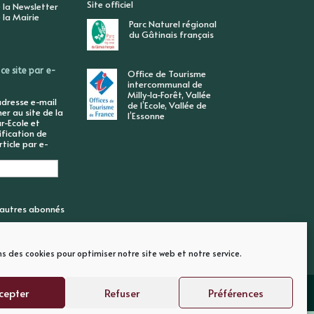
Site officiel
 la Newsletter
 la Mairie
Parc Naturel régional
du Gâtinais français
ce site par e-
Office de Tourisme
intercommunal de
Milly-la-Forêt, Vallée
adresse e-mail
de l’Ecole, Vallée de
r au site de la
l’Essonne
r-Ecole et
ification de
ticle par e-
6 autres abonnés
ns des cookies pour optimiser notre site web et notre service.
cepter
Refuser
Préférences