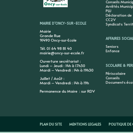
Conseils Munic
Arrêtés Munici
PLU
Déclaration de
CC2V
Syndicats Terri
MAIRIE D’ONCY-SUR-ECOLE
Mairie
Grande Rue
AFFAIRES SOCIA
91490 Oncy-sur-Ecole
Seniors
Tél. 01 64 98 81 40
Enfance
mairie@oncy-sur-ecole.fr
Ouverture secrétariat :
Lundi – Jeudi : 14h à 17h30
SCOLAIRE & PER
Mardi – Vendredi : 14h à 19h30
Périscolaire
Conseils
Juillet / Août :
Documents éco
Mardi – Vendredi : 14h à 19h
Permanence du Maire : sur RDV
PLAN DU SITE
MENTIONS LEGALES
POLITIQUE DE 