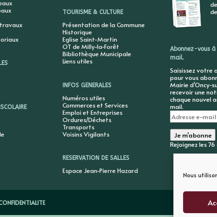
ipaux
de
paux
de
TOURISME & CULTURE
 travaux
Présentation de la Commune
Historique
toriaux
Eglise Saint-Martin
OT de Milly-la-Forêt
Abonnez-vous à 
Bibliothèque Municipale
mail.
Liens utiles
LES
Saisissez votre 
pour vous abonne
Mairie d'Oncy-su
INFOS GENERALES
recevoir une not
Numéros utiles
chaque nouvel ar
Commerces et Services
mail.
ISCOLAIRE
Emploi et Entreprises
Adresse
Ordures/Déchets
e-
Transports
mail
le
Voisins Vigilants
Je m'abonne
Rejoignez les 7
RESERVATION DE SALLES
Espace Jean-Pierre Hazard
Nous utiliso
Ac
CONFIDENTIALITE