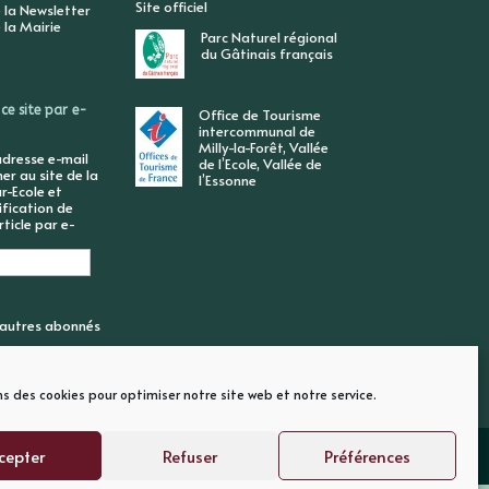
Site officiel
 la Newsletter
 la Mairie
Parc Naturel régional
du Gâtinais français
ce site par e-
Office de Tourisme
intercommunal de
Milly-la-Forêt, Vallée
adresse e-mail
de l’Ecole, Vallée de
r au site de la
l’Essonne
r-Ecole et
ification de
ticle par e-
6 autres abonnés
ns des cookies pour optimiser notre site web et notre service.
cepter
Refuser
Préférences