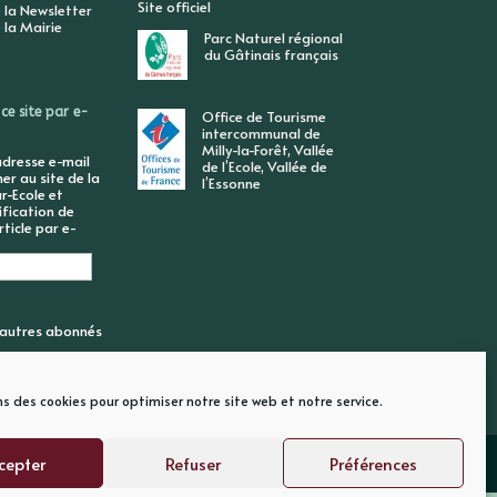
Site officiel
 la Newsletter
 la Mairie
Parc Naturel régional
du Gâtinais français
ce site par e-
Office de Tourisme
intercommunal de
Milly-la-Forêt, Vallée
adresse e-mail
de l’Ecole, Vallée de
r au site de la
l’Essonne
r-Ecole et
ification de
ticle par e-
6 autres abonnés
ns des cookies pour optimiser notre site web et notre service.
cepter
Refuser
Préférences