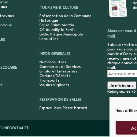
ipaux
de
paux
de
TOURISME & CULTURE
 travaux
Présentation de la Commune
Historique
toriaux
Eglise Saint-Martin
OT de Milly-la-Forêt
Abonnez-vous à 
Bibliothèque Municipale
mail.
Liens utiles
LES
Saisissez votre 
pour vous abonne
Mairie d'Oncy-su
INFOS GENERALES
recevoir une not
Numéros utiles
chaque nouvel ar
Commerces et Services
mail.
ISCOLAIRE
Emploi et Entreprises
Adresse
Ordures/Déchets
e-
Transports
mail
le
Voisins Vigilants
Je m'abonne
Rejoignez les 7
RESERVATION DE SALLES
Espace Jean-Pierre Hazard
Nous utiliso
Ac
CONFIDENTIALITE