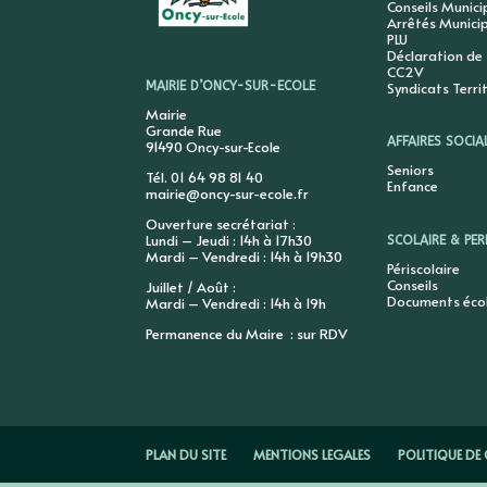
Conseils Munic
Arrêtés Munici
PLU
Déclaration de
CC2V
Syndicats Terri
MAIRIE D’ONCY-SUR-ECOLE
Mairie
Grande Rue
AFFAIRES SOCIA
91490 Oncy-sur-Ecole
Seniors
Tél. 01 64 98 81 40
Enfance
mairie@oncy-sur-ecole.fr
Ouverture secrétariat :
Lundi – Jeudi : 14h à 17h30
SCOLAIRE & PER
Mardi – Vendredi : 14h à 19h30
Périscolaire
Conseils
Juillet / Août :
Documents éco
Mardi – Vendredi : 14h à 19h
Permanence du Maire : sur RDV
PLAN DU SITE
MENTIONS LEGALES
POLITIQUE DE 