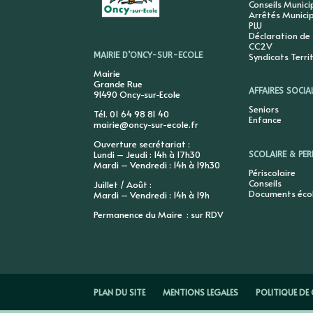
Conseils Munic
Arrêtés Munici
PLU
Déclaration de
CC2V
Syndicats Terri
MAIRIE D’ONCY-SUR-ECOLE
Mairie
Grande Rue
AFFAIRES SOCIA
91490 Oncy-sur-Ecole
Seniors
Tél. 01 64 98 81 40
Enfance
mairie@oncy-sur-ecole.fr
Ouverture secrétariat :
Lundi – Jeudi : 14h à 17h30
SCOLAIRE & PER
Mardi – Vendredi : 14h à 19h30
Périscolaire
Conseils
Juillet / Août :
Documents éco
Mardi – Vendredi : 14h à 19h
Permanence du Maire : sur RDV
PLAN DU SITE
MENTIONS LEGALES
POLITIQUE DE 