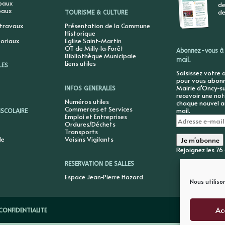
ipaux
de
paux
de
TOURISME & CULTURE
 travaux
Présentation de la Commune
Historique
toriaux
Eglise Saint-Martin
OT de Milly-la-Forêt
Abonnez-vous à 
Bibliothèque Municipale
mail.
Liens utiles
LES
Saisissez votre 
pour vous abonne
Mairie d'Oncy-su
INFOS GENERALES
recevoir une not
Numéros utiles
chaque nouvel ar
Commerces et Services
mail.
ISCOLAIRE
Emploi et Entreprises
Adresse
Ordures/Déchets
e-
Transports
mail
le
Voisins Vigilants
Je m'abonne
Rejoignez les 7
RESERVATION DE SALLES
Espace Jean-Pierre Hazard
Nous utiliso
Ac
CONFIDENTIALITE