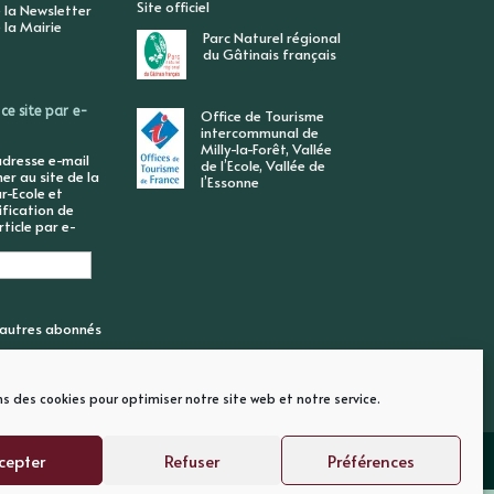
Site officiel
 la Newsletter
 la Mairie
Parc Naturel régional
du Gâtinais français
ce site par e-
Office de Tourisme
intercommunal de
Milly-la-Forêt, Vallée
adresse e-mail
de l’Ecole, Vallée de
r au site de la
l’Essonne
r-Ecole et
ification de
ticle par e-
6 autres abonnés
ns des cookies pour optimiser notre site web et notre service.
cepter
Refuser
Préférences