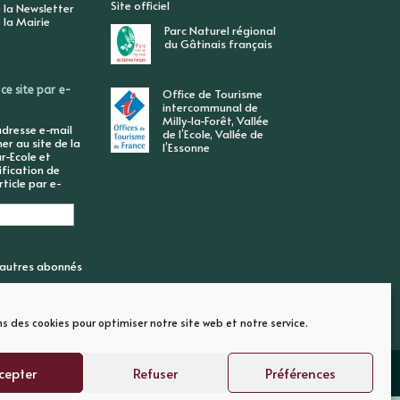
Site officiel
 la Newsletter
 la Mairie
Parc Naturel régional
du Gâtinais français
ce site par e-
Office de Tourisme
intercommunal de
Milly-la-Forêt, Vallée
adresse e-mail
de l’Ecole, Vallée de
r au site de la
l’Essonne
r-Ecole et
ification de
ticle par e-
6 autres abonnés
ns des cookies pour optimiser notre site web et notre service.
cepter
Refuser
Préférences