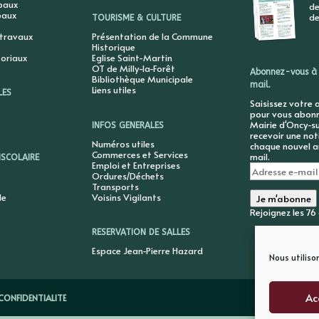
ipaux
de
paux
de
TOURISME & CULTURE
 travaux
Présentation de la Commune
Historique
toriaux
Eglise Saint-Martin
OT de Milly-la-Forêt
Abonnez-vous à 
Bibliothèque Municipale
mail.
Liens utiles
LES
Saisissez votre 
pour vous abonne
Mairie d'Oncy-su
INFOS GENERALES
recevoir une not
Numéros utiles
chaque nouvel ar
Commerces et Services
mail.
ISCOLAIRE
Emploi et Entreprises
Adresse
Ordures/Déchets
e-
Transports
mail
le
Voisins Vigilants
Je m'abonne
Rejoignez les 7
RESERVATION DE SALLES
Espace Jean-Pierre Hazard
Nous utiliso
Ac
CONFIDENTIALITE