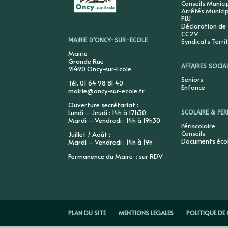
Conseils Munic
Arrêtés Munici
PLU
Déclaration de
CC2V
Syndicats Terri
MAIRIE D’ONCY-SUR-ECOLE
Mairie
Grande Rue
AFFAIRES SOCIA
91490 Oncy-sur-Ecole
Seniors
Tél. 01 64 98 81 40
Enfance
mairie@oncy-sur-ecole.fr
Ouverture secrétariat :
Lundi – Jeudi : 14h à 17h30
SCOLAIRE & PER
Mardi – Vendredi : 14h à 19h30
Périscolaire
Conseils
Juillet / Août :
Documents éco
Mardi – Vendredi : 14h à 19h
Permanence du Maire : sur RDV
PLAN DU SITE
MENTIONS LEGALES
POLITIQUE DE 