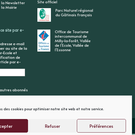
Site officiel
 la Newsletter
 la Mairie
Parc Naturel régional
du Gâtinais français
ce site par e-
Office de Tourisme
intercommunal de
Milly-la-Forêt, Vallée
adresse e-mail
de l’Ecole, Vallée de
r au site de la
l’Essonne
r-Ecole et
ification de
ticle par e-
6 autres abonnés
ns des cookies pour optimiser notre site web et notre service.
cepter
Refuser
Préférences