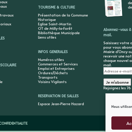
ipaux
de
paux
de
TOURISME & CULTURE
 travaux
Présentation de la Commune
Historique
toriaux
Eglise Saint-Martin
OT de Milly-la-Forêt
Abonnez-vous à 
Bibliothèque Municipale
mail.
Liens utiles
LES
Saisissez votre 
pour vous abonne
Mairie d'Oncy-su
INFOS GENERALES
recevoir une not
Numéros utiles
chaque nouvel ar
Commerces et Services
mail.
ISCOLAIRE
Emploi et Entreprises
Adresse
Ordures/Déchets
e-
Transports
mail
le
Voisins Vigilants
Je m'abonne
Rejoignez les 7
RESERVATION DE SALLES
Espace Jean-Pierre Hazard
Nous utiliso
Ac
CONFIDENTIALITE