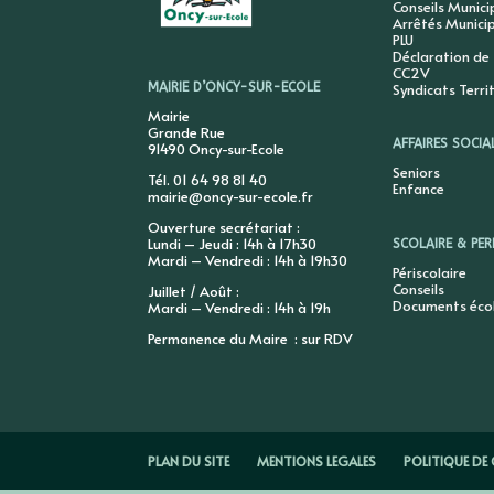
Conseils Munic
Arrêtés Munici
PLU
Déclaration de
CC2V
Syndicats Terri
MAIRIE D’ONCY-SUR-ECOLE
Mairie
Grande Rue
AFFAIRES SOCIA
91490 Oncy-sur-Ecole
Seniors
Tél. 01 64 98 81 40
Enfance
mairie@oncy-sur-ecole.fr
Ouverture secrétariat :
Lundi – Jeudi : 14h à 17h30
SCOLAIRE & PER
Mardi – Vendredi : 14h à 19h30
Périscolaire
Conseils
Juillet / Août :
Documents éco
Mardi – Vendredi : 14h à 19h
Permanence du Maire : sur RDV
PLAN DU SITE
MENTIONS LEGALES
POLITIQUE DE 