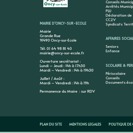
Conseils Munic
Arrêtés Munici
PLU
Déclaration de
CC2V
Syndicats Terri
MAIRIE D’ONCY-SUR-ECOLE
Mairie
Grande Rue
AFFAIRES SOCIA
91490 Oncy-sur-Ecole
Seniors
Tél. 01 64 98 81 40
Enfance
mairie@oncy-sur-ecole.fr
Ouverture secrétariat :
Lundi – Jeudi : 14h à 17h30
SCOLAIRE & PER
Mardi – Vendredi : 14h à 19h30
Périscolaire
Conseils
Juillet / Août :
Documents éco
Mardi – Vendredi : 14h à 19h
Permanence du Maire : sur RDV
PLAN DU SITE
MENTIONS LEGALES
POLITIQUE DE 