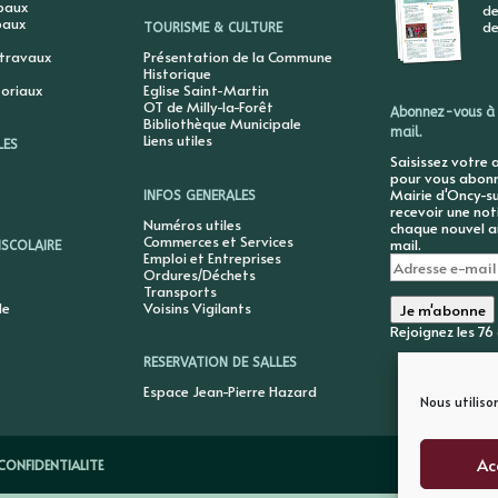
ipaux
de
paux
de
TOURISME & CULTURE
 travaux
Présentation de la Commune
Historique
toriaux
Eglise Saint-Martin
OT de Milly-la-Forêt
Abonnez-vous à 
Bibliothèque Municipale
mail.
Liens utiles
LES
Saisissez votre 
pour vous abonne
Mairie d'Oncy-su
INFOS GENERALES
recevoir une not
Numéros utiles
chaque nouvel ar
Commerces et Services
mail.
ISCOLAIRE
Emploi et Entreprises
Adresse
Ordures/Déchets
e-
Transports
mail
le
Voisins Vigilants
Je m'abonne
Rejoignez les 7
RESERVATION DE SALLES
Espace Jean-Pierre Hazard
Nous utiliso
Ac
CONFIDENTIALITE