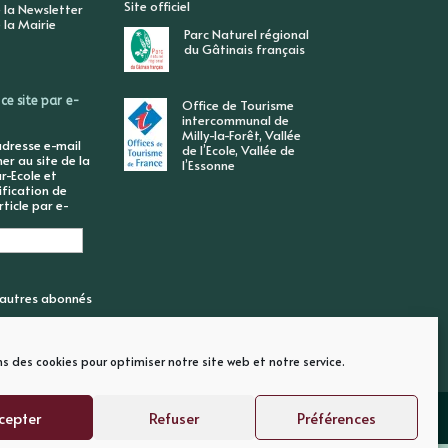
Site officiel
 la Newsletter
 la Mairie
Parc Naturel régional
du Gâtinais français
ce site par e-
Office de Tourisme
intercommunal de
Milly-la-Forêt, Vallée
adresse e-mail
de l’Ecole, Vallée de
r au site de la
l’Essonne
r-Ecole et
ification de
ticle par e-
6 autres abonnés
ns des cookies pour optimiser notre site web et notre service.
cepter
Refuser
Préférences