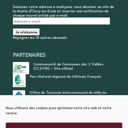
Saisissez votre adresse e-mail pour vous abonner au site de
la Mairie d'Oncy-sur-Ecole et recevoir une notification de
chaque nouvel article par e-mail.
Adresse
e-
mail
Je m'abonne
Rejoignez les 76 autres abonnés
PARTENAIRES
Communauté de Communes des 2 Vallées
(CC2V91) – Site officiel
Parc Naturel régional du Gâtinais français
Office de Tourisme intercommunal de Milly-la-
Forêt, Vallée de l’Ecole, Vallée de l’Essonne
Nous utilisons des cookies pour optimiser notre site web et notre
service.