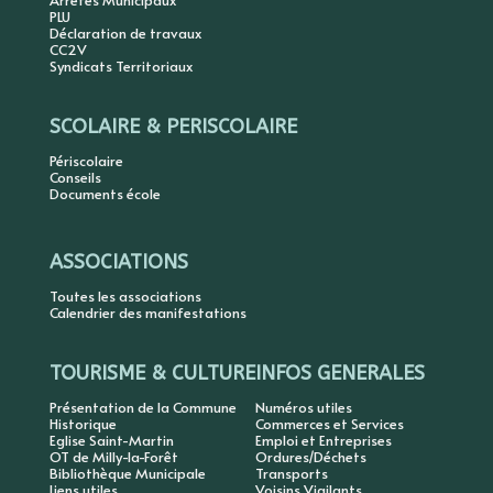
PLU
Déclaration de travaux
CC2V
Syndicats Territoriaux
SCOLAIRE & PERISCOLAIRE
Périscolaire
Conseils
Documents école
ASSOCIATIONS
Toutes les associations
Calendrier des manifestations
TOURISME & CULTURE
INFOS GENERALES
Présentation de la Commune
Numéros utiles
Historique
Commerces et Services
Eglise Saint-Martin
Emploi et Entreprises
OT de Milly-la-Forêt
Ordures/Déchets
Bibliothèque Municipale
Transports
Liens utiles
Voisins Vigilants