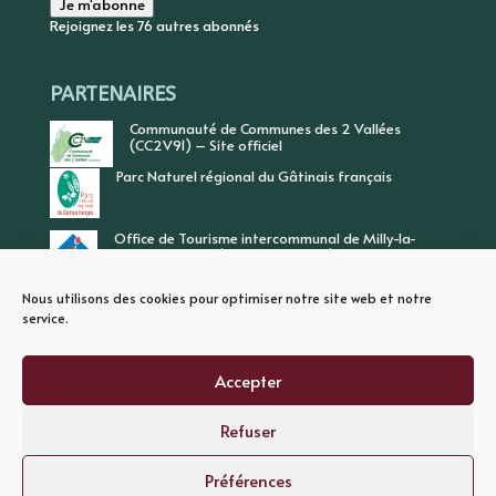
Je m'abonne
Rejoignez les 76 autres abonnés
PARTENAIRES
Communauté de Communes des 2 Vallées
(CC2V91) – Site officiel
Parc Naturel régional du Gâtinais français
Office de Tourisme intercommunal de Milly-la-
Forêt, Vallée de l’Ecole, Vallée de l’Essonne
Nous utilisons des cookies pour optimiser notre site web et notre
service.
Accepter
Refuser
PLAN DU SITE
MENTIONS LEGALES
POLITIQUE DE CONFIDENTIALITE
Préférences