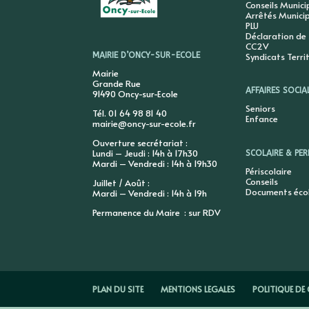
Conseils Munic
Arrêtés Munici
PLU
Déclaration de
CC2V
Syndicats Terri
MAIRIE D’ONCY-SUR-ECOLE
Mairie
Grande Rue
AFFAIRES SOCIA
91490 Oncy-sur-Ecole
Seniors
Tél. 01 64 98 81 40
Enfance
mairie@oncy-sur-ecole.fr
Ouverture secrétariat :
Lundi – Jeudi : 14h à 17h30
SCOLAIRE & PER
Mardi – Vendredi : 14h à 19h30
Périscolaire
Conseils
Juillet / Août :
Documents éco
Mardi – Vendredi : 14h à 19h
Permanence du Maire : sur RDV
PLAN DU SITE
MENTIONS LEGALES
POLITIQUE DE 