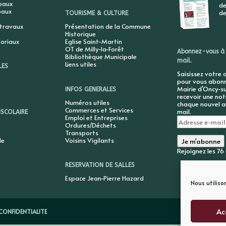
ipaux
de
paux
de
TOURISME & CULTURE
 travaux
Présentation de la Commune
Historique
toriaux
Eglise Saint-Martin
OT de Milly-la-Forêt
Abonnez-vous à 
Bibliothèque Municipale
mail.
Liens utiles
LES
Saisissez votre 
pour vous abonne
Mairie d'Oncy-su
INFOS GENERALES
recevoir une not
Numéros utiles
chaque nouvel ar
Commerces et Services
mail.
ISCOLAIRE
Emploi et Entreprises
Adresse
Ordures/Déchets
e-
Transports
mail
le
Voisins Vigilants
Je m'abonne
Rejoignez les 7
RESERVATION DE SALLES
Espace Jean-Pierre Hazard
Nous utiliso
Ac
CONFIDENTIALITE