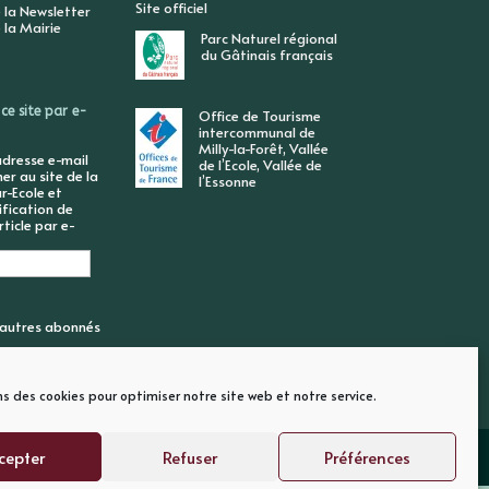
Site officiel
 la Newsletter
 la Mairie
Parc Naturel régional
du Gâtinais français
ce site par e-
Office de Tourisme
intercommunal de
Milly-la-Forêt, Vallée
adresse e-mail
de l’Ecole, Vallée de
r au site de la
l’Essonne
r-Ecole et
ification de
ticle par e-
6 autres abonnés
ns des cookies pour optimiser notre site web et notre service.
cepter
Refuser
Préférences