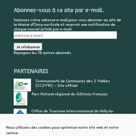
Abonnez-vous à ce site par e-mail.
Saisissez votre adresse e-mail pour vous abonner au site de
la Mairie d'Oncy-sur-Ecole et recevoir une notification de
chaque nouvel article par e-mail.
Adresse
e-
mail
Je m'abonne
Rejoignez les 76 autres abonnés
PARTENAIRES
Communauté de Communes des 2 Vallées
(CC2V91) – Site officiel
Parc Naturel régional du Gâtinais français
Office de Tourisme intercommunal de Milly-la-
Forêt, Vallée de l’Ecole, Vallée de l’Essonne
Nous utilisons des cookies pour optimiser notre site web et notre
service.