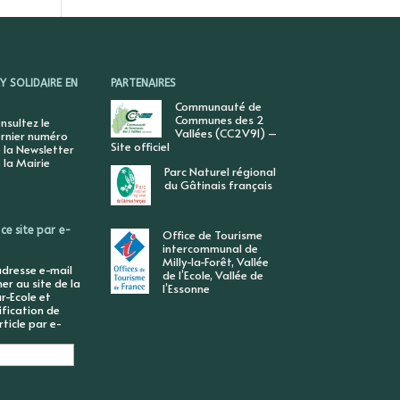
 SOLIDAIRE EN
PARTENAIRES
Communauté de
Communes des 2
nsultez le
Vallées (CC2V91) –
rnier numéro
Site officiel
 la Newsletter
 la Mairie
Parc Naturel régional
du Gâtinais français
ce site par e-
Office de Tourisme
intercommunal de
Milly-la-Forêt, Vallée
adresse e-mail
de l’Ecole, Vallée de
r au site de la
l’Essonne
r-Ecole et
ification de
ticle par e-