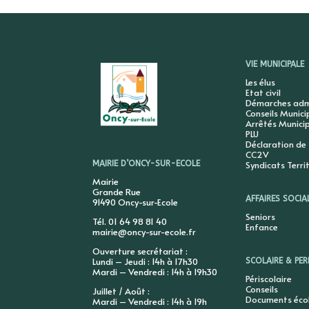
VIE MUNICIPALE
Les élus
Etat civil
Démarches admi
Conseils Munic
Arrêtés Munici
PLU
Déclaration de
CC2V
Syndicats Terri
MAIRIE D’ONCY-SUR-ECOLE
Mairie
Grande Rue
AFFAIRES SOCIA
91490 Oncy-sur-Ecole
Seniors
Tél. 01 64 98 81 40
Enfance
mairie@oncy-sur-ecole.fr
Ouverture secrétariat :
Lundi – Jeudi : 14h à 17h30
SCOLAIRE & PER
Mardi – Vendredi : 14h à 19h30
Périscolaire
Conseils
Juillet / Août :
Documents éco
Mardi – Vendredi : 14h à 19h