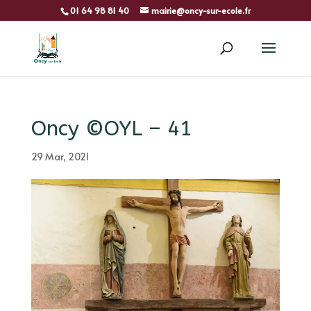
01 64 98 81 40
mairie@oncy-sur-ecole.fr
Oncy ©OYL – 41
29 Mar, 2021