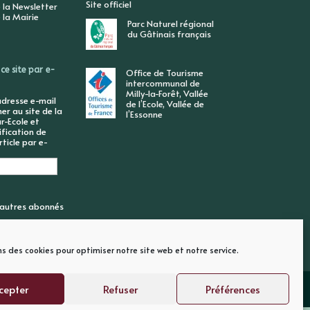
Site officiel
 la Newsletter
 la Mairie
Parc Naturel régional
du Gâtinais français
ce site par e-
Office de Tourisme
intercommunal de
Milly-la-Forêt, Vallée
adresse e-mail
de l’Ecole, Vallée de
r au site de la
l’Essonne
r-Ecole et
ification de
ticle par e-
6 autres abonnés
ns des cookies pour optimiser notre site web et notre service.
cepter
Refuser
Préférences