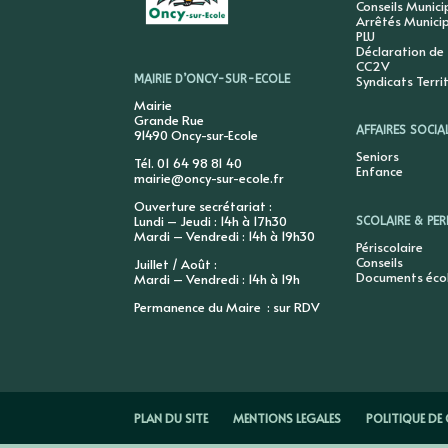
Conseils Munic
Arrêtés Munici
PLU
Déclaration de
CC2V
Syndicats Terri
MAIRIE D’ONCY-SUR-ECOLE
Mairie
Grande Rue
AFFAIRES SOCIA
91490 Oncy-sur-Ecole
Seniors
Tél. 01 64 98 81 40
Enfance
mairie@oncy-sur-ecole.fr
Ouverture secrétariat :
Lundi – Jeudi : 14h à 17h30
SCOLAIRE & PER
Mardi – Vendredi : 14h à 19h30
Périscolaire
Conseils
Juillet / Août :
Documents éco
Mardi – Vendredi : 14h à 19h
Permanence du Maire : sur RDV
PLAN DU SITE
MENTIONS LEGALES
POLITIQUE DE 