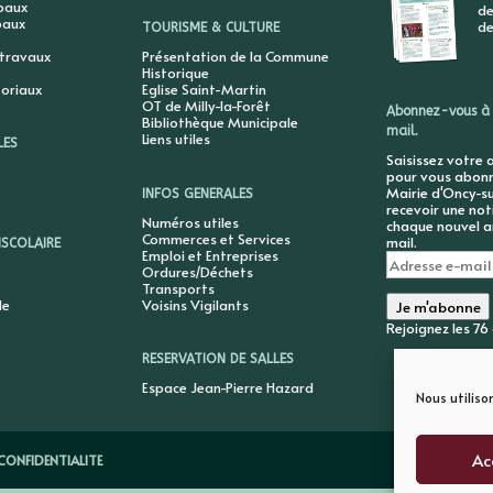
ipaux
de
paux
de
TOURISME & CULTURE
 travaux
Présentation de la Commune
Historique
toriaux
Eglise Saint-Martin
OT de Milly-la-Forêt
Abonnez-vous à 
Bibliothèque Municipale
mail.
Liens utiles
LES
Saisissez votre 
pour vous abonne
Mairie d'Oncy-su
INFOS GENERALES
recevoir une not
Numéros utiles
chaque nouvel ar
Commerces et Services
mail.
ISCOLAIRE
Emploi et Entreprises
Adresse
Ordures/Déchets
e-
Transports
mail
le
Voisins Vigilants
Je m'abonne
Rejoignez les 7
RESERVATION DE SALLES
Espace Jean-Pierre Hazard
Nous utiliso
Ac
CONFIDENTIALITE