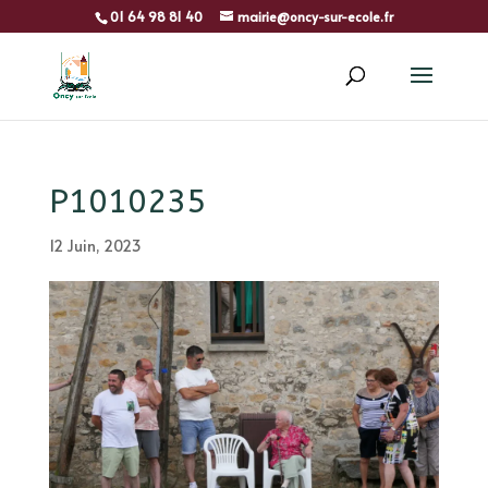
01 64 98 81 40
mairie@oncy-sur-ecole.fr
P1010235
12 Juin, 2023