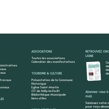
ASSOCIATIONS
RETROUVEZ ONCY
LIGNE
Toutes les associations
Calendrier des manifestations
Co
nistratives
de
ipaux
de
paux
de
TOURISME & CULTURE
 travaux
Présentation de la Commune
Historique
toriaux
Eglise Saint-Martin
OT de Milly-la-Forêt
Abonnez-vous à 
Bibliothèque Municipale
mail.
Liens utiles
LES
Saisissez votre 
pour vous abonne