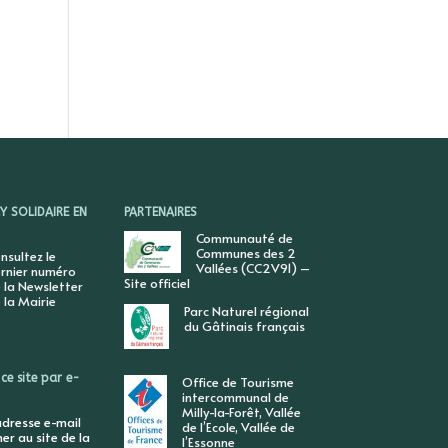
 SOLIDAIRE EN
PARTENAIRES
Communauté de
Communes des 2
nsultez le
Vallées (CC2V91) –
rnier numéro
Site officiel
 la Newsletter
 la Mairie
Parc Naturel régional
du Gâtinais français
ce site par e-
Office de Tourisme
intercommunal de
Milly-la-Forêt, Vallée
adresse e-mail
de l’Ecole, Vallée de
r au site de la
l’Essonne