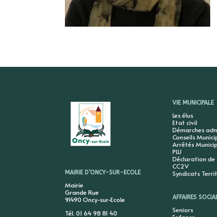
VIE MUNICIPALE
Les élus
Etat civil
Démarches admi
Conseils Munic
Arrêtés Munici
PLU
Déclaration de
CC2V
Syndicats Terri
MAIRIE D’ONCY-SUR-ECOLE
Mairie
Grande Rue
AFFAIRES SOCIA
91490 Oncy-sur-Ecole
Seniors
Tél. 01 64 98 81 40
Enfance