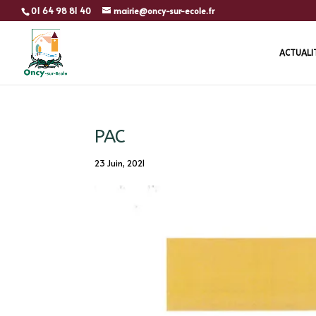
01 64 98 81 40
mairie@oncy-sur-ecole.fr
ACTUALI
PAC
23 Juin, 2021