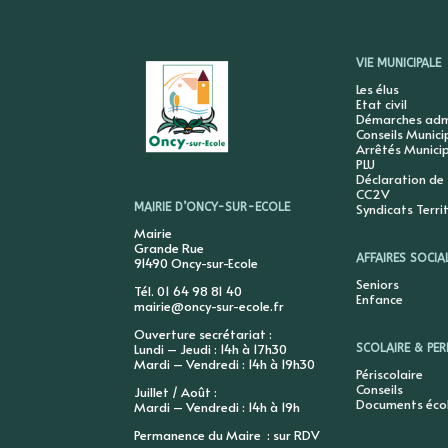
VIE MUNICIPALE
Les élus
Etat civil
Démarches admi
Conseils Munic
Arrêtés Munici
PLU
Déclaration de
CC2V
Syndicats Terri
MAIRIE D’ONCY-SUR-ECOLE
Mairie
Grande Rue
AFFAIRES SOCIA
91490 Oncy-sur-Ecole
Seniors
Tél. 01 64 98 81 40
Enfance
mairie@oncy-sur-ecole.fr
Ouverture secrétariat :
Lundi – Jeudi : 14h à 17h30
SCOLAIRE & PER
Mardi – Vendredi : 14h à 19h30
Périscolaire
Conseils
Juillet / Août :
Documents éco
Mardi – Vendredi : 14h à 19h
Permanence du Maire : sur RDV