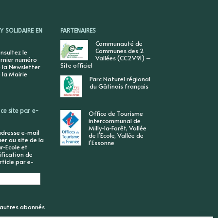
 SOLIDAIRE EN
PARTENAIRES
Communauté de
Communes des 2
nsultez le
Vallées (CC2V91) –
rnier numéro
Site officiel
 la Newsletter
 la Mairie
Parc Naturel régional
du Gâtinais français
ce site par e-
Office de Tourisme
intercommunal de
Milly-la-Forêt, Vallée
adresse e-mail
de l’Ecole, Vallée de
r au site de la
l’Essonne
r-Ecole et
ification de
ticle par e-
6 autres abonnés