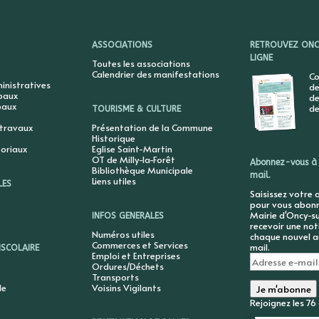
ASSOCIATIONS
RETROUVEZ ONCY
LIGNE
Toutes les associations
Calendrier des manifestations
Co
nistratives
de
ipaux
de
paux
de
TOURISME & CULTURE
 travaux
Présentation de la Commune
Historique
toriaux
Eglise Saint-Martin
OT de Milly-la-Forêt
Abonnez-vous à 
Bibliothèque Municipale
mail.
Liens utiles
LES
Saisissez votre 
pour vous abonne
Mairie d'Oncy-su
INFOS GENERALES
recevoir une not
Numéros utiles
chaque nouvel ar
Commerces et Services
mail.
ISCOLAIRE
Emploi et Entreprises
Adresse
Ordures/Déchets
e-
Transports
mail
le
Voisins Vigilants
Je m'abonne
Rejoignez les 7