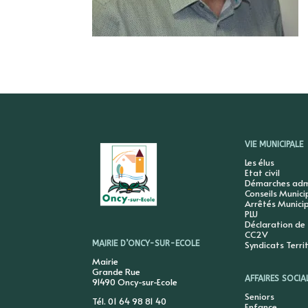
VIE MUNICIPALE
Les élus
Etat civil
Démarches admi
Conseils Munic
Arrêtés Munici
PLU
Déclaration de
CC2V
Syndicats Terri
MAIRIE D’ONCY-SUR-ECOLE
Mairie
Grande Rue
AFFAIRES SOCIA
91490 Oncy-sur-Ecole
Seniors
Tél. 01 64 98 81 40
Enfance