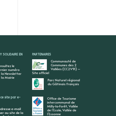
 SOLIDAIRE EN
PARTENAIRES
Communauté de
Communes des 2
nsultez le
Vallées (CC2V91) –
rnier numéro
Site officiel
 la Newsletter
 la Mairie
Parc Naturel régional
du Gâtinais français
ce site par e-
Office de Tourisme
intercommunal de
Milly-la-Forêt, Vallée
adresse e-mail
de l’Ecole, Vallée de
r au site de la
l’Essonne