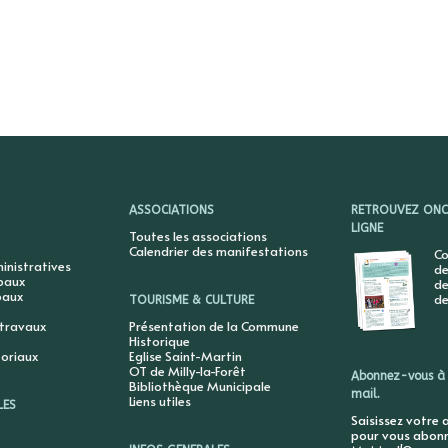
ASSOCIATIONS
RETROUVEZ ONCY
LIGNE
Toutes les associations
Calendrier des manifestations
Co
nistratives
de
ipaux
de
paux
de
TOURISME & CULTURE
 travaux
Présentation de la Commune
Historique
toriaux
Eglise Saint-Martin
OT de Milly-la-Forêt
Abonnez-vous à 
Bibliothèque Municipale
mail.
Liens utiles
LES
Saisissez votre 
pour vous abonne