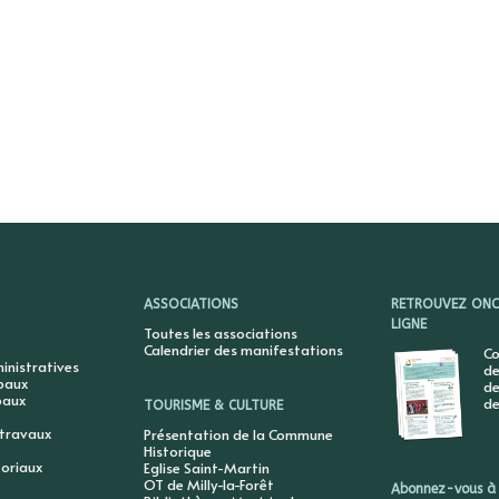
ASSOCIATIONS
RETROUVEZ ONCY
LIGNE
Toutes les associations
Calendrier des manifestations
Co
nistratives
de
ipaux
de
paux
de
TOURISME & CULTURE
 travaux
Présentation de la Commune
Historique
toriaux
Eglise Saint-Martin
OT de Milly-la-Forêt
Abonnez-vous à 