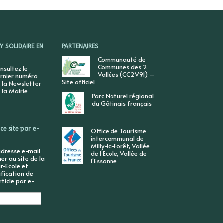
 SOLIDAIRE EN
PARTENAIRES
Communauté de
Communes des 2
nsultez le
Vallées (CC2V91) –
rnier numéro
Site officiel
 la Newsletter
 la Mairie
Parc Naturel régional
du Gâtinais français
ce site par e-
Office de Tourisme
intercommunal de
Milly-la-Forêt, Vallée
adresse e-mail
de l’Ecole, Vallée de
r au site de la
l’Essonne
r-Ecole et
ification de
ticle par e-