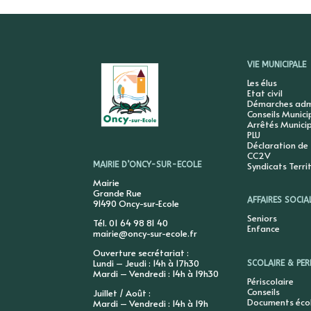
VIE MUNICIPALE
Les élus
Etat civil
Démarches admi
Conseils Munic
Arrêtés Munici
PLU
Déclaration de
CC2V
Syndicats Terri
MAIRIE D’ONCY-SUR-ECOLE
Mairie
Grande Rue
AFFAIRES SOCIA
91490 Oncy-sur-Ecole
Seniors
Tél. 01 64 98 81 40
Enfance
mairie@oncy-sur-ecole.fr
Ouverture secrétariat :
Lundi – Jeudi : 14h à 17h30
SCOLAIRE & PER
Mardi – Vendredi : 14h à 19h30
Périscolaire
Conseils
Juillet / Août :
Documents éco
Mardi – Vendredi : 14h à 19h