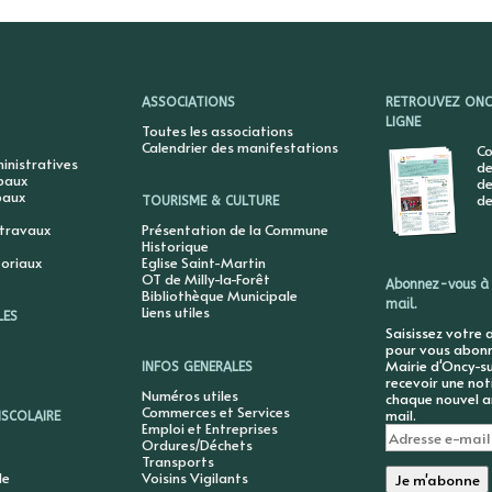
ASSOCIATIONS
RETROUVEZ ONCY
LIGNE
Toutes les associations
Calendrier des manifestations
Co
nistratives
de
ipaux
de
paux
de
TOURISME & CULTURE
 travaux
Présentation de la Commune
Historique
toriaux
Eglise Saint-Martin
OT de Milly-la-Forêt
Abonnez-vous à 
Bibliothèque Municipale
mail.
Liens utiles
LES
Saisissez votre 
pour vous abonne
Mairie d'Oncy-su
INFOS GENERALES
recevoir une not
Numéros utiles
chaque nouvel ar
Commerces et Services
mail.
ISCOLAIRE
Emploi et Entreprises
Adresse
Ordures/Déchets
e-
Transports
mail
le
Voisins Vigilants
Je m'abonne