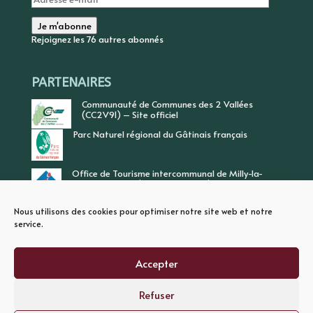
e-
mail
Je m'abonne
Rejoignez les 76 autres abonnés
PARTENAIRES
Communauté de Communes des 2 Vallées
(CC2V91) – Site officiel
Parc Naturel régional du Gâtinais français
Office de Tourisme intercommunal de Milly-la-
Forêt, Vallée de l’Ecole, Vallée de l’Essonne
Nous utilisons des cookies pour optimiser notre site web et notre
service.
Accepter
Refuser
PLAN DU SITE
MENTIONS LEGALES
POLITIQUE DE CONFIDENTIALITE