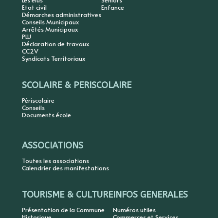
Les élus
Seniors
Etat civil
Enfance
Démarches administratives
Conseils Municipaux
Arrêtés Municipaux
PLU
Déclaration de travaux
CC2V
Syndicats Territoriaux
SCOLAIRE & PERISCOLAIRE
Périscolaire
Conseils
Documents école
ASSOCIATIONS
Toutes les associations
Calendrier des manifestations
TOURISME & CULTURE
INFOS GENERALES
Présentation de la Commune
Numéros utiles
Historique
Commerces et Services