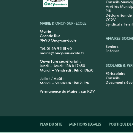
Conseils Munic
Arrêtés Munici
PLU
Déclaration de
CC2V
Syndicats Terri
MAIRIE D’ONCY-SUR-ECOLE
Mairie
Grande Rue
AFFAIRES SOCIA
91490 Oncy-sur-Ecole
Seniors
Tél. 01 64 98 81 40
Enfance
mairie@oncy-sur-ecole.fr
Ouverture secrétariat :
Lundi – Jeudi : 14h à 17h30
SCOLAIRE & PER
Mardi – Vendredi : 14h à 19h30
Périscolaire
Conseils
Juillet / Août :
Documents éco
Mardi – Vendredi : 14h à 19h
Permanence du Maire : sur RDV
PLAN DU SITE
MENTIONS LEGALES
POLITIQUE DE 