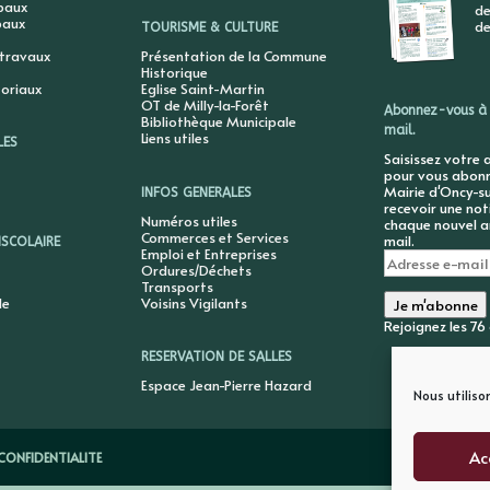
ipaux
de
paux
de
TOURISME & CULTURE
 travaux
Présentation de la Commune
Historique
toriaux
Eglise Saint-Martin
OT de Milly-la-Forêt
Abonnez-vous à 
Bibliothèque Municipale
mail.
Liens utiles
LES
Saisissez votre 
pour vous abonne
Mairie d'Oncy-su
INFOS GENERALES
recevoir une not
Numéros utiles
chaque nouvel ar
Commerces et Services
mail.
ISCOLAIRE
Emploi et Entreprises
Adresse
Ordures/Déchets
e-
Transports
mail
le
Voisins Vigilants
Je m'abonne
Rejoignez les 7
RESERVATION DE SALLES
Espace Jean-Pierre Hazard
Nous utiliso
Ac
CONFIDENTIALITE