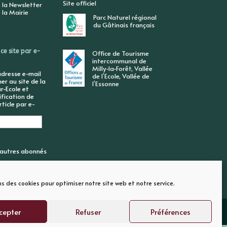
Site officiel
 la Newsletter
 la Mairie
Parc Naturel régional
du Gâtinais français
ce site par e-
Office de Tourisme
intercommunal de
Milly-la-Forêt, Vallée
adresse e-mail
de l’Ecole, Vallée de
r au site de la
l’Essonne
r-Ecole et
ification de
ticle par e-
6 autres abonnés
ns des cookies pour optimiser notre site web et notre service.
cepter
Refuser
Préférences