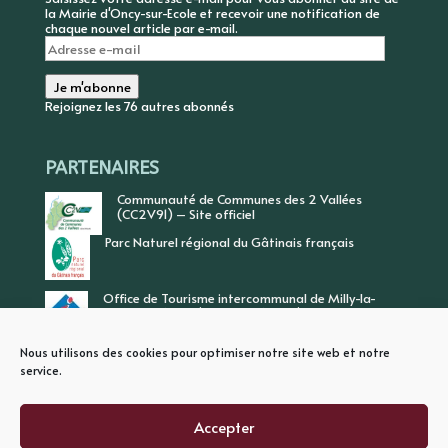
la Mairie d'Oncy-sur-Ecole et recevoir une notification de
chaque nouvel article par e-mail.
Adresse
e-
mail
Je m'abonne
Rejoignez les 76 autres abonnés
PARTENAIRES
Communauté de Communes des 2 Vallées
(CC2V91) – Site officiel
Parc Naturel régional du Gâtinais français
Office de Tourisme intercommunal de Milly-la-
Forêt, Vallée de l’Ecole, Vallée de l’Essonne
Nous utilisons des cookies pour optimiser notre site web et notre
service.
Accepter