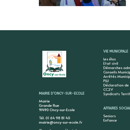
VIE MUNICIPALE
Les élus
Etat civil
Démarches admi
Conseils Munic
Arrêtés Munici
PLU
Déclaration de
CC2V
Syndicats Terri
MAIRIE D’ONCY-SUR-ECOLE
Mairie
Grande Rue
AFFAIRES SOCIA
91490 Oncy-sur-Ecole
Seniors
Tél. 01 64 98 81 40
Enfance
mairie@oncy-sur-ecole.fr