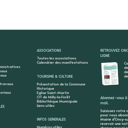
ASSOCIATIONS
RETROUVEZ ONCY
LIGNE
Toutes les associations
Calendrier des manifestations
Co
nistratives
de
ipaux
de
paux
de
TOURISME & CULTURE
 travaux
Présentation de la Commune
Historique
toriaux
Eglise Saint-Martin
OT de Milly-la-Forêt
Abonnez-vous à 
Bibliothèque Municipale
mail.
Liens utiles
LES
Saisissez votre 
pour vous abonne
Mairie d'Oncy-su
INFOS GENERALES
recevoir une not
Numéros utiles
chaque nouvel ar