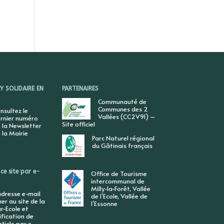
 SOLIDAIRE EN
PARTENAIRES
Communauté de
Communes des 2
nsultez le
Vallées (CC2V91) –
rnier numéro
Site officiel
 la Newsletter
 la Mairie
Parc Naturel régional
du Gâtinais français
ce site par e-
Office de Tourisme
intercommunal de
Milly-la-Forêt, Vallée
adresse e-mail
de l’Ecole, Vallée de
r au site de la
l’Essonne
r-Ecole et
ification de
ticle par e-