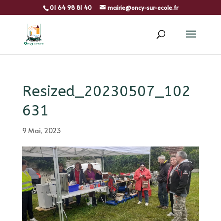
01 64 98 81 40
mairie@oncy-sur-ecole.fr
Resized_20230507_102
631
9 Mai, 2023