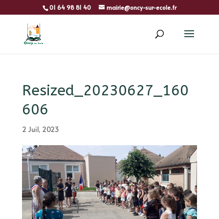
01 64 98 81 40
mairie@oncy-sur-ecole.fr
Resized_20230627_160
606
2 Juil, 2023