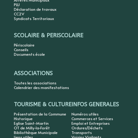
PLU
Déclaration de travaux
CC2V
Syndicats Territoriaux
SCOLAIRE & PERISCOLAIRE
Périscolaire
Conseils
Documents école
ASSOCIATIONS
Toutes les associations
Calendrier des manifestations
TOURISME & CULTURE
INFOS GENERALES
Présentation de la Commune
Numéros utiles
Historique
Commerces et Services
Eglise Saint-Martin
Emploi et Entreprises
OT de Milly-la-Forêt
Ordures/Déchets
Bibliothèque Municipale
Transports
Liens utiles
Voisins Vigilants