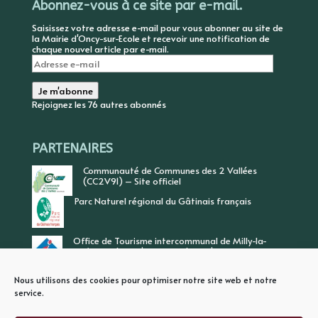
Abonnez-vous à ce site par e-mail.
Saisissez votre adresse e-mail pour vous abonner au site de
la Mairie d'Oncy-sur-Ecole et recevoir une notification de
chaque nouvel article par e-mail.
Adresse
e-
mail
Je m'abonne
Rejoignez les 76 autres abonnés
PARTENAIRES
Communauté de Communes des 2 Vallées
(CC2V91) – Site officiel
Parc Naturel régional du Gâtinais français
Office de Tourisme intercommunal de Milly-la-
Forêt, Vallée de l’Ecole, Vallée de l’Essonne
Nous utilisons des cookies pour optimiser notre site web et notre
service.