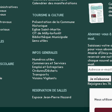
Calendrier des manifestations
Co
nistratives
de
ipaux
de
paux
de
TOURISME & CULTURE
 travaux
Présentation de la Commune
Historique
toriaux
Eglise Saint-Martin
OT de Milly-la-Forêt
Abonnez-vous à 
Bibliothèque Municipale
mail.
Liens utiles
LES
Saisissez votre 
pour vous abonne
Mairie d'Oncy-su
INFOS GENERALES
recevoir une not
Numéros utiles
chaque nouvel ar
Commerces et Services
mail.
ISCOLAIRE
Emploi et Entreprises
Adresse
Ordures/Déchets
e-
Transports
mail
le
Voisins Vigilants
Je m'abonne
Rejoignez les 7
RESERVATION DE SALLES
Espace Jean-Pierre Hazard
Nous utiliso