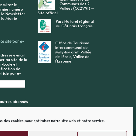
Communes des 2
nsultez le
Vallées (CC2V91) –
rnier numéro
Site officiel
 la Newsletter
 la Mairie
Parc Naturel régional
du Gâtinais français
ce site par e-
Office de Tourisme
intercommunal de
Milly-la-Forêt, Vallée
adresse e-mail
de l’Ecole, Vallée de
r au site de la
l’Essonne
r-Ecole et
ification de
ticle par e-
6 autres abonnés
ns des cookies pour optimiser notre site web et notre service.