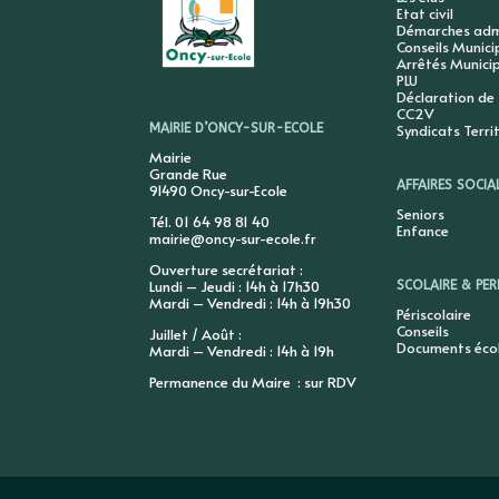
Etat civil
Démarches admi
Conseils Munic
Arrêtés Munici
PLU
Déclaration de
CC2V
Syndicats Terri
MAIRIE D’ONCY-SUR-ECOLE
Mairie
Grande Rue
AFFAIRES SOCIA
91490 Oncy-sur-Ecole
Seniors
Tél. 01 64 98 81 40
Enfance
mairie@oncy-sur-ecole.fr
Ouverture secrétariat :
Lundi – Jeudi : 14h à 17h30
SCOLAIRE & PER
Mardi – Vendredi : 14h à 19h30
Périscolaire
Conseils
Juillet / Août :
Documents éco
Mardi – Vendredi : 14h à 19h
Permanence du Maire : sur RDV