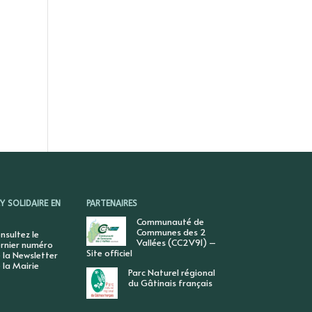
 SOLIDAIRE EN
PARTENAIRES
Communauté de
Communes des 2
nsultez le
Vallées (CC2V91) –
rnier numéro
Site officiel
 la Newsletter
 la Mairie
Parc Naturel régional
du Gâtinais français