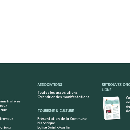
ASSOCIATIONS
RETROUVEZ ONCY
LIGNE
Toutes les associations
Calendrier des manifestations
Co
nistratives
de
ipaux
de
paux
de
TOURISME & CULTURE
 travaux
Présentation de la Commune
Historique
toriaux
Eglise Saint-Martin