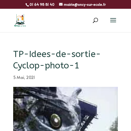
01 64 98 81 40
mairie@oncy-sur-ecole.fr
TP-Idees-de-sortie-
Cyclop-photo-1
5 Mai, 2021