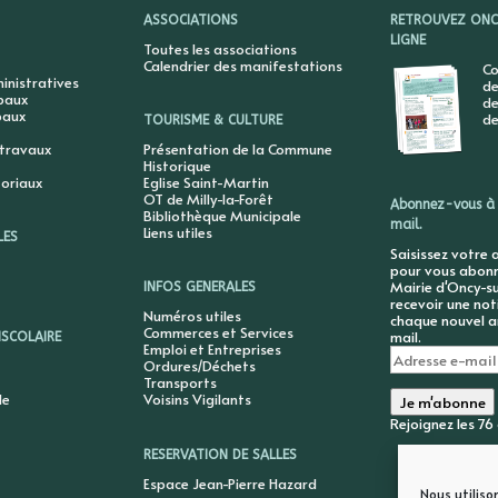
ASSOCIATIONS
RETROUVEZ ONCY
LIGNE
Toutes les associations
Calendrier des manifestations
Co
nistratives
de
ipaux
de
paux
de
TOURISME & CULTURE
 travaux
Présentation de la Commune
Historique
toriaux
Eglise Saint-Martin
OT de Milly-la-Forêt
Abonnez-vous à 
Bibliothèque Municipale
mail.
Liens utiles
LES
Saisissez votre 
pour vous abonne
Mairie d'Oncy-su
INFOS GENERALES
recevoir une not
Numéros utiles
chaque nouvel ar
Commerces et Services
mail.
ISCOLAIRE
Emploi et Entreprises
Adresse
Ordures/Déchets
e-
Transports
mail
le
Voisins Vigilants
Je m'abonne
Rejoignez les 7
RESERVATION DE SALLES
Espace Jean-Pierre Hazard
Nous utiliso