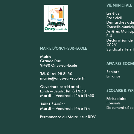
VIE MUNICIPALE
Les élus
Etat civil
Démarches admi
Conseils Munic
Arrêtés Munici
PLU
Déclaration de
CC2V
Syndicats Terri
MAIRIE D’ONCY-SUR-ECOLE
Mairie
Grande Rue
AFFAIRES SOCIA
91490 Oncy-sur-Ecole
Seniors
Tél. 01 64 98 81 40
Enfance
mairie@oncy-sur-ecole.fr
Ouverture secrétariat :
Lundi – Jeudi : 14h à 17h30
SCOLAIRE & PER
Mardi – Vendredi : 14h à 19h30
Périscolaire
Conseils
Juillet / Août :
Documents éco
Mardi – Vendredi : 14h à 19h
Permanence du Maire : sur RDV