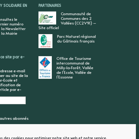
 SOLIDAIRE EN
PARTENAIRES
Communauté de
Communes des 2
nsultez le
Vallées (CC2V91) –
rnier numéro
Site officiel
 la Newsletter
 la Mairie
Parc Naturel régional
du Gâtinais français
ce site par e-
Office de Tourisme
intercommunal de
Milly-la-Forêt, Vallée
adresse e-mail
de l’Ecole, Vallée de
r au site de la
l’Essonne
r-Ecole et
ification de
ticle par e-
6 autres abonnés
ns des cookies pour optimiser notre site web et notre service.