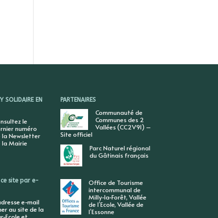
 SOLIDAIRE EN
PARTENAIRES
Communauté de
Communes des 2
nsultez le
Vallées (CC2V91) –
rnier numéro
Site officiel
 la Newsletter
 la Mairie
Parc Naturel régional
du Gâtinais français
ce site par e-
Office de Tourisme
intercommunal de
Milly-la-Forêt, Vallée
adresse e-mail
de l’Ecole, Vallée de
r au site de la
l’Essonne
r-Ecole et