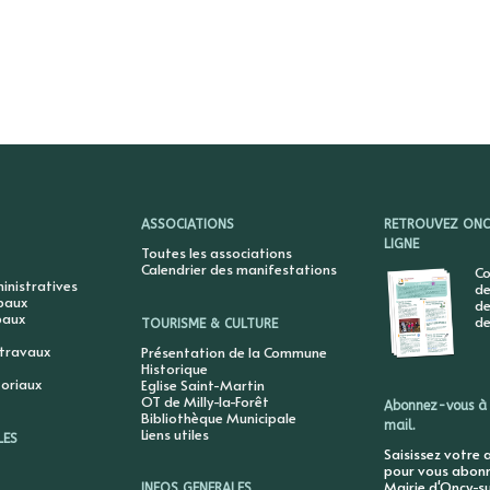
ASSOCIATIONS
RETROUVEZ ONCY
LIGNE
Toutes les associations
Calendrier des manifestations
Co
nistratives
de
ipaux
de
paux
de
TOURISME & CULTURE
 travaux
Présentation de la Commune
Historique
toriaux
Eglise Saint-Martin
OT de Milly-la-Forêt
Abonnez-vous à 
Bibliothèque Municipale
mail.
Liens utiles
LES
Saisissez votre 
pour vous abonne
Mairie d'Oncy-su
INFOS GENERALES