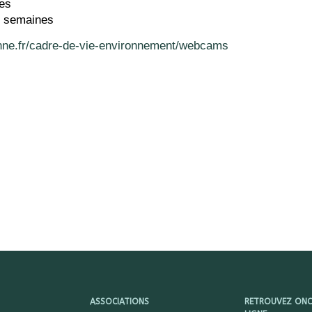
ces
 3 semaines
nne.fr/cadre-de-vie-environnement/webcams
ASSOCIATIONS
RETROUVEZ ONCY