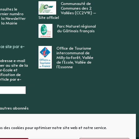
Communauté de
Communes des 2
nsultez le
Vallées (CC2V91) –
rnier numéro
Site officiel
 la Newsletter
 la Mairie
Parc Naturel régional
du Gâtinais français
ce site par e-
Office de Tourisme
intercommunal de
Milly-la-Forêt, Vallée
adresse e-mail
de l’Ecole, Vallée de
r au site de la
l’Essonne
r-Ecole et
ification de
ticle par e-
6 autres abonnés
ns des cookies pour optimiser notre site web et notre service.