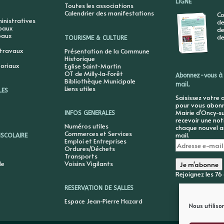
LIGNE
Toutes les associations
Calendrier des manifestations
Co
nistratives
de
ipaux
de
paux
de
TOURISME & CULTURE
 travaux
Présentation de la Commune
Historique
toriaux
Eglise Saint-Martin
OT de Milly-la-Forêt
Abonnez-vous à 
Bibliothèque Municipale
mail.
Liens utiles
LES
Saisissez votre 
pour vous abonne
Mairie d'Oncy-su
INFOS GENERALES
recevoir une not
Numéros utiles
chaque nouvel ar
Commerces et Services
mail.
ISCOLAIRE
Emploi et Entreprises
Adresse
Ordures/Déchets
e-
Transports
mail
le
Voisins Vigilants
Je m'abonne
Rejoignez les 7
RESERVATION DE SALLES
Espace Jean-Pierre Hazard
Nous utiliso