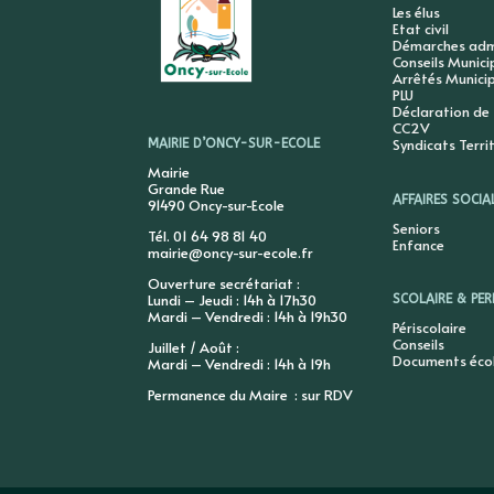
Les élus
Etat civil
Démarches admi
Conseils Munic
Arrêtés Munici
PLU
Déclaration de
CC2V
Syndicats Terri
MAIRIE D’ONCY-SUR-ECOLE
Mairie
Grande Rue
AFFAIRES SOCIA
91490 Oncy-sur-Ecole
Seniors
Tél. 01 64 98 81 40
Enfance
mairie@oncy-sur-ecole.fr
Ouverture secrétariat :
Lundi – Jeudi : 14h à 17h30
SCOLAIRE & PER
Mardi – Vendredi : 14h à 19h30
Périscolaire
Conseils
Juillet / Août :
Documents éco
Mardi – Vendredi : 14h à 19h
Permanence du Maire : sur RDV