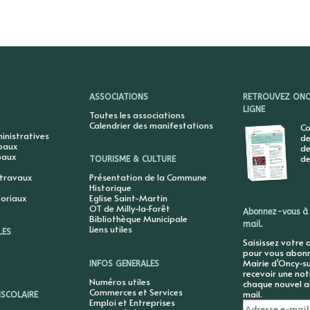
ASSOCIATIONS
RETROUVEZ ONCY
LIGNE
Toutes les associations
Calendrier des manifestations
Co
nistratives
de
ipaux
de
paux
de
TOURISME & CULTURE
 travaux
Présentation de la Commune
Historique
toriaux
Eglise Saint-Martin
OT de Milly-la-Forêt
Abonnez-vous à 
Bibliothèque Municipale
mail.
Liens utiles
LES
Saisissez votre 
pour vous abonne
Mairie d'Oncy-su
INFOS GENERALES
recevoir une not
Numéros utiles
chaque nouvel ar
Commerces et Services
mail.
ISCOLAIRE
Emploi et Entreprises
Adresse