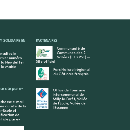
 SOLIDAIRE EN
PARTENAIRES
Communauté de
Communes des 2
nsultez le
Vallées (CC2V91) –
rnier numéro
Site officiel
 la Newsletter
 la Mairie
Parc Naturel régional
du Gâtinais français
ce site par e-
Office de Tourisme
intercommunal de
Milly-la-Forêt, Vallée
adresse e-mail
de l’Ecole, Vallée de
r au site de la
l’Essonne
r-Ecole et
ification de
ticle par e-