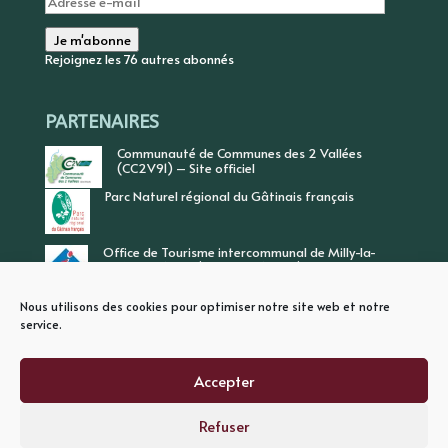
e-
mail
Je m'abonne
Rejoignez les 76 autres abonnés
PARTENAIRES
Communauté de Communes des 2 Vallées
(CC2V91) – Site officiel
Parc Naturel régional du Gâtinais français
Office de Tourisme intercommunal de Milly-la-
Forêt, Vallée de l’Ecole, Vallée de l’Essonne
Nous utilisons des cookies pour optimiser notre site web et notre
service.
Accepter
Refuser
PLAN DU SITE
MENTIONS LEGALES