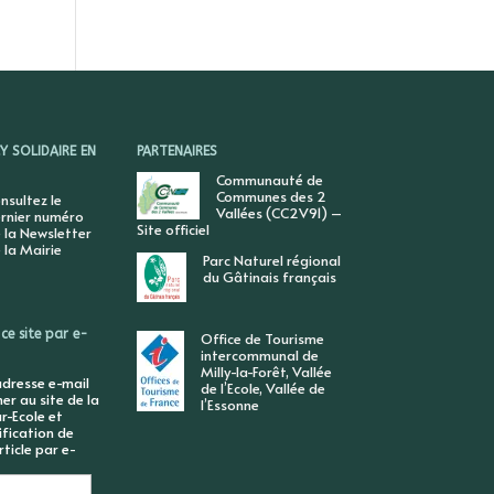
 SOLIDAIRE EN
PARTENAIRES
Communauté de
Communes des 2
nsultez le
Vallées (CC2V91) –
rnier numéro
Site officiel
 la Newsletter
 la Mairie
Parc Naturel régional
du Gâtinais français
ce site par e-
Office de Tourisme
intercommunal de
Milly-la-Forêt, Vallée
adresse e-mail
de l’Ecole, Vallée de
r au site de la
l’Essonne
r-Ecole et
ification de
ticle par e-