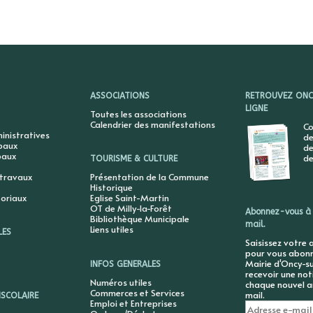
ASSOCIATIONS
RETROUVEZ ONCY
LIGNE
Toutes les associations
Calendrier des manifestations
Co
nistratives
de
ipaux
de
paux
de
TOURISME & CULTURE
 travaux
Présentation de la Commune
Historique
toriaux
Eglise Saint-Martin
OT de Milly-la-Forêt
Abonnez-vous à 
Bibliothèque Municipale
mail.
Liens utiles
LES
Saisissez votre 
pour vous abonne
Mairie d'Oncy-su
INFOS GENERALES
recevoir une not
Numéros utiles
chaque nouvel ar
Commerces et Services
mail.
ISCOLAIRE
Emploi et Entreprises
Adresse