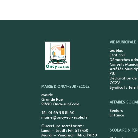
VIE MUNICIPALE
Les élus
Etat civil
Démarches admi
Conseils Munic
Arrêtés Munici
PLU
Déclaration de
CC2V
Syndicats Terri
MAIRIE D’ONCY-SUR-ECOLE
Mairie
Grande Rue
AFFAIRES SOCIA
91490 Oncy-sur-Ecole
Seniors
Tél. 01 64 98 81 40
Enfance
mairie@oncy-sur-ecole.fr
Ouverture secrétariat :
Lundi – Jeudi : 14h à 17h30
SCOLAIRE & PER
Mardi – Vendredi : 14h à 19h30