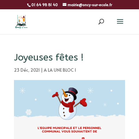
01 64 98 81 40
mairie@oncy-sur-ecole.fr
Joyeuses fêtes !
23 Déc, 2021
|
A LA UNE BLOC 1