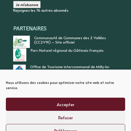
mail
Je m'abonne
Rejoignez les 76 autres abonnés
PARTENAIRES
Communauté de Communes des 2 Vallées
(CC2V91) – Site officiel
Parc Naturel régional du Gâtinais français
Office de Tourisme intercommunal de Milly-la-
Forêt, Vallée de l’Ecole, Vallée de l’Essonne
Nous utilisons des cookies pour optimiser notre site web et notre
service.
Accepter
Refuser
PLAN DU SITE
MENTIONS LEGALES
POLITIQUE DE CONFIDENTIALITE
Préférences